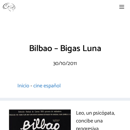
Saltar
Me
al
contenido
Bilbao – Bigas Luna
30/10/2011
Inicio
-
cine español
Leo, un psicópata,
concibe una
progresiva