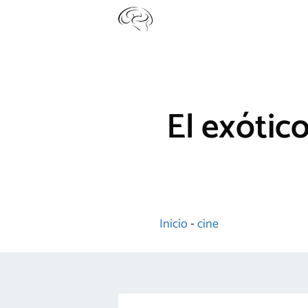
Saltar
al
contenido
El exótic
Inicio
-
cine