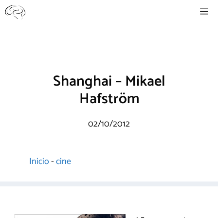
Saltar
Me
al
contenido
Shanghai – Mikael
Hafström
02/10/2012
Inicio
-
cine