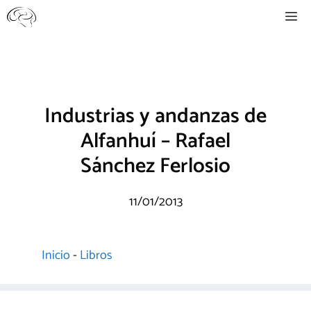
Saltar
Me
al
contenido
Industrias y andanzas de
Alfanhuí – Rafael
Sánchez Ferlosio
11/01/2013
Inicio
-
Libros