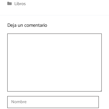
Categorías
Libros
Deja un comentario
Comentario
Nombre