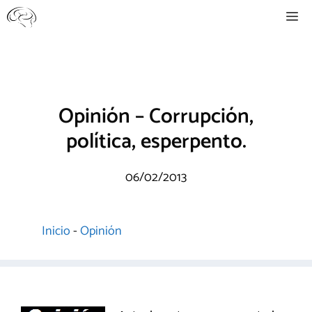
Saltar
Me
al
contenido
Opinión – Corrupción,
política, esperpento.
06/02/2013
Inicio
-
Opinión