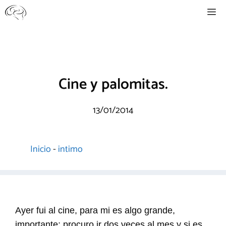
Saltar
Me
al
contenido
Cine y palomitas.
13/01/2014
Inicio
-
intimo
Ayer fui al cine, para mi es algo grande,
importante; procuro ir dos veces al mes y si es