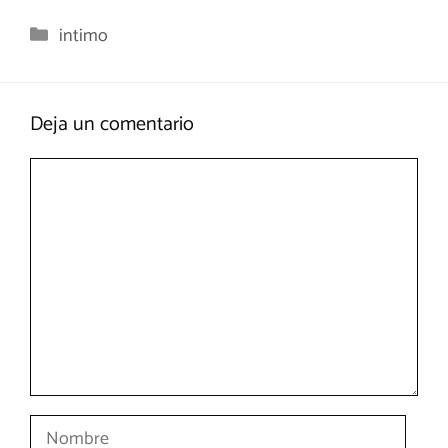
Categorías
intimo
Deja un comentario
Comentario
Nombre