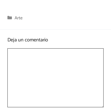
Categorías
Arte
Deja un comentario
Comentario