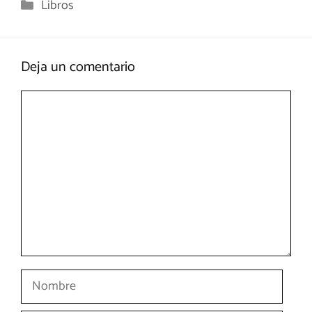
Categorías
Libros
Deja un comentario
Comentario
Nombre