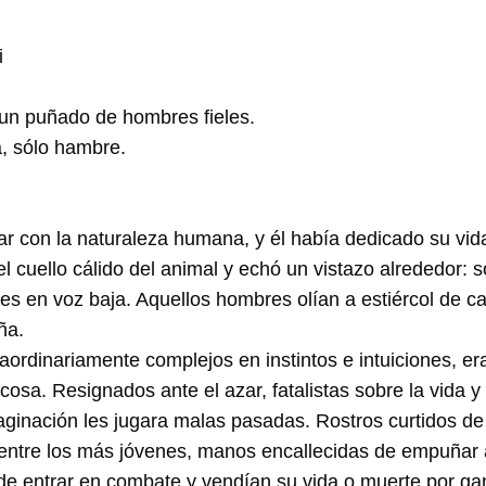
i
o un puñado de hombres fieles.
, sólo hambre.
.
tar con la naturaleza humana, y él había dedicado su vid
 cuello cálido del animal y echó un vistazo alrededor: s
s en voz baja. Aquellos hombres olían a estiércol de cab
ña.
aordinariamente complejos en instintos e intuiciones, e
cosa. Resignados ante el azar, fatalistas sobre la vida 
ginación les jugara malas pasadas. Rostros curtidos de v
o entre los más jóvenes, manos encallecidas de empuñar 
e entrar en combate y vendían su vida o muerte por gan