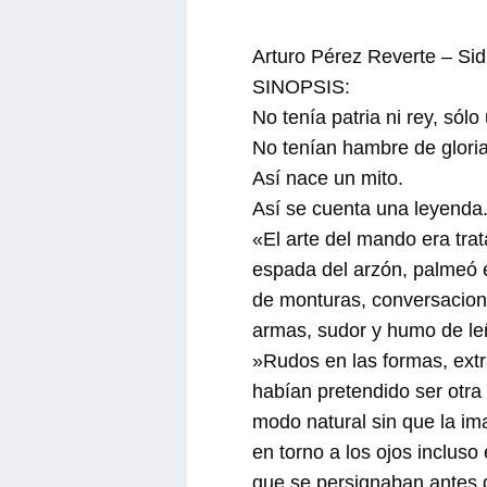
Arturo Pérez Reverte – Sid
SINOPSIS:
No tenía patria ni rey, sól
No tenían hambre de gloria
Así nace un mito.
Así se cuenta una leyenda
«El arte del mando era tra
espada del arzón, palmeó el
de monturas, conversacione
armas, sudor y humo de le
»Rudos en las formas, extr
habían pretendido ser otra 
modo natural sin que la ima
en torno a los ojos inclus
que se persignaban antes d