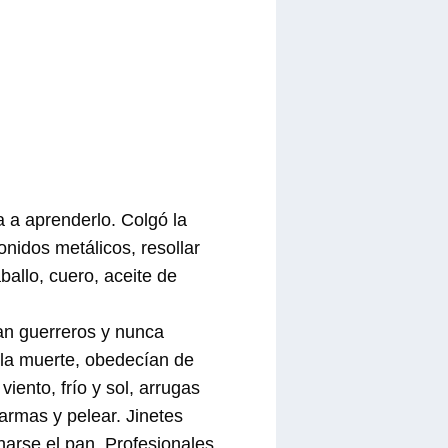
a a aprenderlo. Colgó la
onidos metálicos, resollar
allo, cuero, aceite de
ran guerreros y nunca
y la muerte, obedecían de
iento, frío y sol, arrugas
armas y pelear. Jinetes
arse el pan. Profesionales