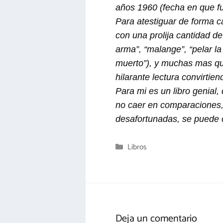
años 1960 (fecha en que fu
Para atestiguar de forma ca
con una prolija cantidad de
arma”, “malange”, “pelar la 
muerto”), y muchas mas que
hilarante lectura convirtien
Para mi es un libro genial
no caer en comparaciones, p
desafortunadas, se puede c
Categorías
Libros
Deja un comentario