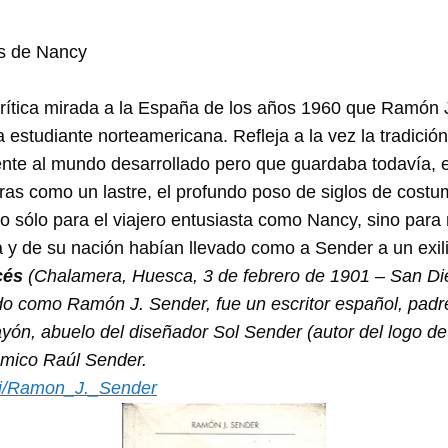
is de Nancy
crítica mirada a la España de los años 1960 que Ramón 
 estudiante norteamericana. Refleja a la vez la tradició
ente al mundo desarrollado pero que guardaba todavía,
ras como un lastre, el profundo poso de siglos de costum
no sólo para el viajero entusiasta como Nancy, sino par
a y de su nación habían llevado como a Sender a un exili
cés
(Chalamera, Huesca, 3 de febrero de 1901 – San Di
o como Ramón J. Sender, fue un escritor español, padre 
ón, abuelo del diseñador Sol Sender (autor del logo de
ómico Raúl Sender.
iki/Ramon_J._Sender