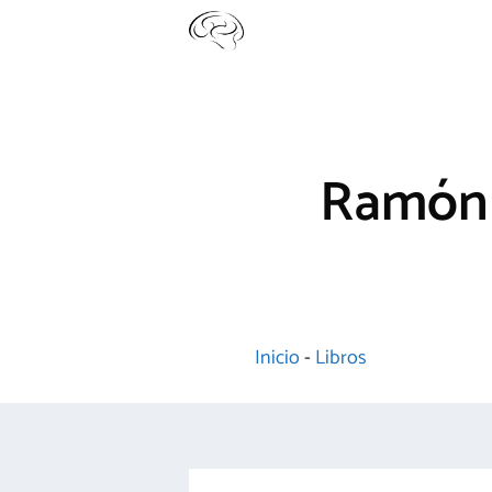
Saltar
al
contenido
Ramón J
Inicio
-
Libros