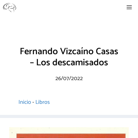
Saltar
Me
al
contenido
Fernando Vizcaíno Casas
– Los descamisados
26/07/2022
Inicio
-
Libros