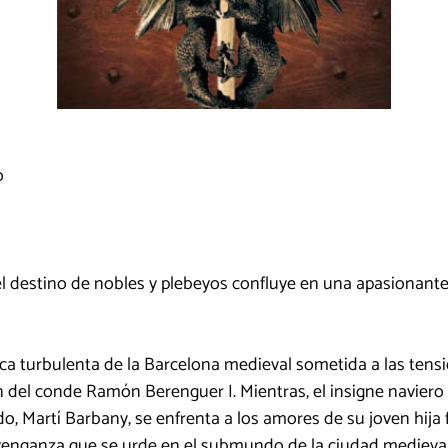
o
, el destino de nobles y plebeyos confluye en una apasionant
a turbulenta de la Barcelona medieval sometida a las tensi
n del conde Ramón Berenguer I. Mientras, el insigne naviero
, Martí Barbany, se enfrenta a los amores de su joven hija
a venganza que se urde en el submundo de la ciudad medieva