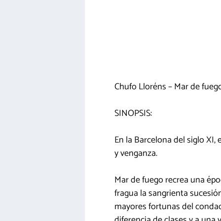
Chufo Lloréns – Mar de fueg
SINOPSIS:
En la Barcelona del siglo XI
y venganza.
Mar de fuego recrea una époc
fragua la sangrienta sucesió
mayores fortunas del condado
diferencia de clases y a un