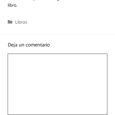
libro.
Categorías
Libros
Deja un comentario
Comentario