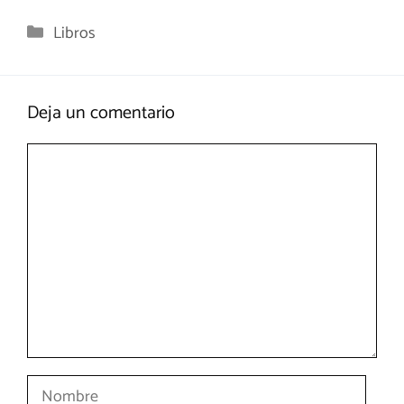
Categorías
Libros
Deja un comentario
Comentario
Nombre