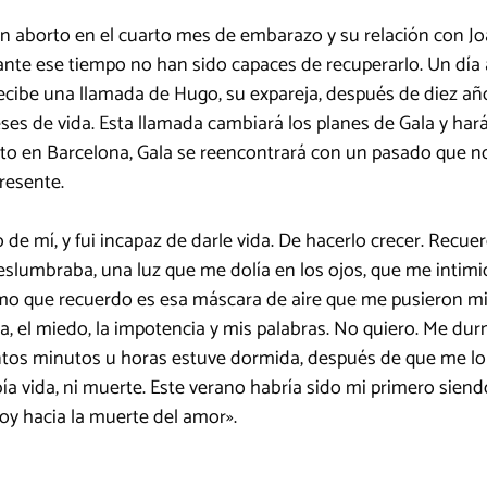
 aborto en el cuarto mes de embarazo y su relación con Joa
nte ese tiempo no han sido capaces de recuperarlo. Un día a
ecibe una llamada de Hugo, su expareja, después de diez año
es de vida. Esta llamada cambiará los planes de Gala y hará 
o en Barcelona, Gala se reencontrará con un pasado que no 
resente.
tro de mí, y fui incapaz de darle vida. De hacerlo crecer. Recuer
slumbraba, una luz que me dolía en los ojos, que me intimi
ltimo que recuerdo es esa máscara de aire que me pusieron m
ta, el miedo, la impotencia y mis palabras. No quiero. Me du
tos minutos u horas estuve dormida, después de que me lo 
bía vida, ni muerte. Este verano habría sido mi primero siend
oy hacia la muerte del amor».