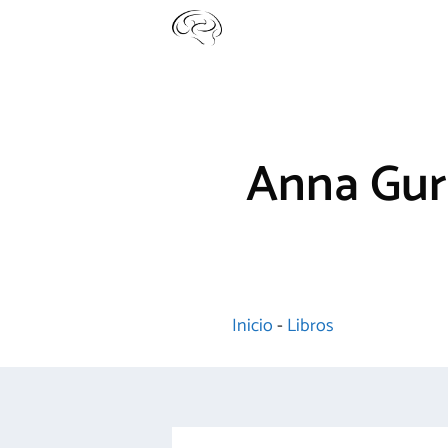
Saltar
al
contenido
Anna Gurg
Inicio
-
Libros