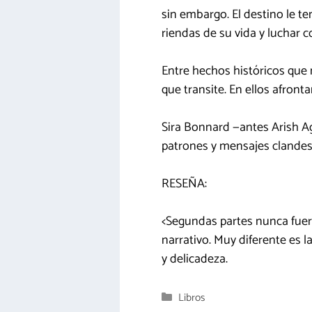
sin embargo. El destino le te
riendas de su vida y luchar c
Entre hechos históricos que 
que transite. En ellos afron
Sira Bonnard —antes Arish Ag
patrones y mensajes clandest
RESEÑA:
<Segundas partes nunca fuer
narrativo. Muy diferente es l
y delicadeza.
Categorías
Libros